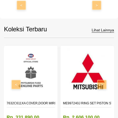
<
>
Koleksi Terbaru
Lihat Lainnya
<
>
7632C611XA COVER,DOOR MIRROR,OTR LH
ME997240J RING SET PISTON STD
Rp. 331.890,00
Rp. 2.606.100,00