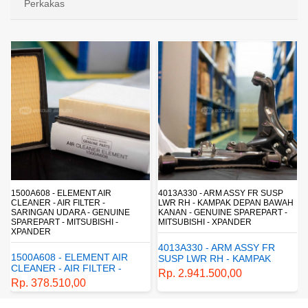
Perkakas
4013A330 - ARM ASSY FR SUSP
4162A413 - SHOCK ABSORBER RR
LWR RH - KAMPAK DEPAN BAWAH
SUSP - SUSPENSI BELAKANG -
KANAN - GENUINE SPAREPART -
SHOCKBREAKER BELAKANG -
MITSUBISHI - XPANDER
GENUINE SPAREPART -
MITSUBISHI - XPANDER
4013A330 - ARM ASSY FR
4162A413 - SHOCK
SUSP LWR RH - KAMPAK
ABSORBER RR SUSP -
DEPAN BAWAH KANAN -
Rp. 2.941.500,00
SUSPENSI BELAKANG -
GENUINE SPAREPART -
Rp. 1.198.800,00
SHOCKBREAKER BELAKANG
MITSUBISHI - XPANDER
- GENUINE SPAREPART -