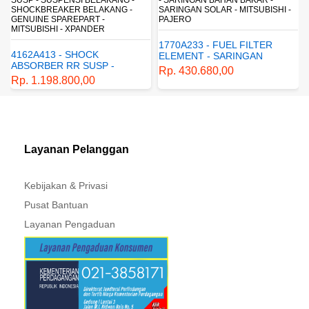
SHOCKBREAKER BELAKANG -
SARINGAN SOLAR - MITSUBISHI -
GENUINE SPAREPART -
PAJERO
MITSUBISHI - XPANDER
1770A233 - FUEL FILTER
4162A413 - SHOCK
ELEMENT - SARINGAN
ABSORBER RR SUSP -
BAHAN BAKAR - SARINGAN
Rp. 430.680,00
SUSPENSI BELAKANG -
SOLAR - MITSUBISHI -
Rp. 1.198.800,00
SHOCKBREAKER BELAKANG
PAJERO
- GENUINE SPAREPART -
MITSUBISHI - XPANDER
Layanan Pelanggan
Kebijakan & Privasi
Pusat Bantuan
Layanan Pengaduan