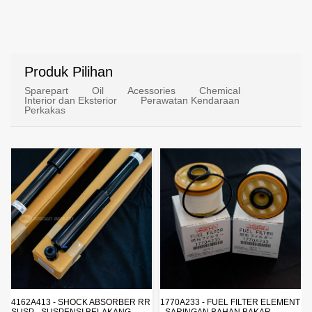
Produk Pilihan
Sparepart
Oil
Acessories
Chemical
Interior dan Eksterior
Perawatan Kendaraan
Perkakas
4162A413 - SHOCK ABSORBER RR
1770A233 - FUEL FILTER ELEMENT
SUSP - SUSPENSI BELAKANG -
- SARINGAN BAHAN BAKAR -