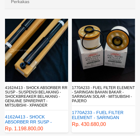
Perkakas
4162A413 - SHOCK ABSORBER RR
1770A233 - FUEL FILTER ELEMENT
SUSP - SUSPENSI BELAKANG -
- SARINGAN BAHAN BAKAR -
SHOCKBREAKER BELAKANG -
SARINGAN SOLAR - MITSUBISHI -
GENUINE SPAREPART -
PAJERO
MITSUBISHI - XPANDER
1770A233 - FUEL FILTER
4162A413 - SHOCK
ELEMENT - SARINGAN
ABSORBER RR SUSP -
BAHAN BAKAR - SARINGAN
Rp. 430.680,00
SUSPENSI BELAKANG -
SOLAR - MITSUBISHI -
Rp. 1.198.800,00
SHOCKBREAKER BELAKANG
PAJERO
- GENUINE SPAREPART -