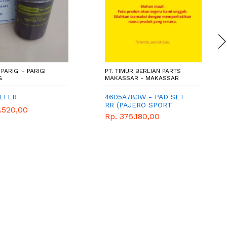
ARIGI - PARIGI
PT. TIMUR BERLIAN PARTS
G
MAKASSAR - MAKASSAR
ILTER
4605A783W - PAD SET
RR (PAJERO SPORT
.520,00
DAKAR CR45/QXD) - WIMA
Rp. 375.180,00
TIGA BERLIAN - GENUINE