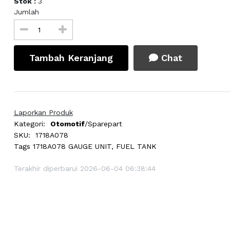
Stok :
3
Jumlah
Tambah Keranjang
Chat
Laporkan Produk
Kategori:
Otomotif
/Sparepart
SKU:
1718A078
Tags
1718A078 GAUGE UNIT, FUEL TANK
Terakhir diperbarui 2026-06-04 06:38:44