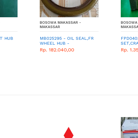
-
BOSOWA MAKASSAR -
BOSOWA 
MAKASSAR
MAKASS
LT HUB
MB025295 - OIL SEAL,FR
FPD040
WHEEL HUB -
SET,CR
MITSUBISHI - GENUINE
Rp. 182.040,00
Rp. 1.3