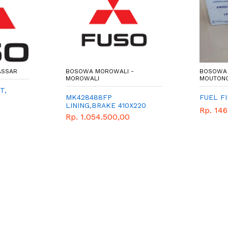
ASSAR
BOSOWA MOROWALI -
BOSOWA P
MOROWALI
MOUTON
T,
MK428488FP
FUEL F
LINING,BRAKE 410X220
Rp. 146
(A/O),RIVET
Rp. 1.054.500,00