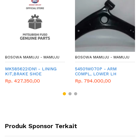
BOSOWA MAMUJU - MAMUJU
BOSOWA MAMUJU - MAMUJU
MK585622IDN1 - LINING
54501W070P - ARM
KIT,BRAKE SHOE
COMPL, LOWER LH
(MK585622) 320x120
Rp. 427.350,00
Rp. 794.000,00
Produk Sponsor Terkait