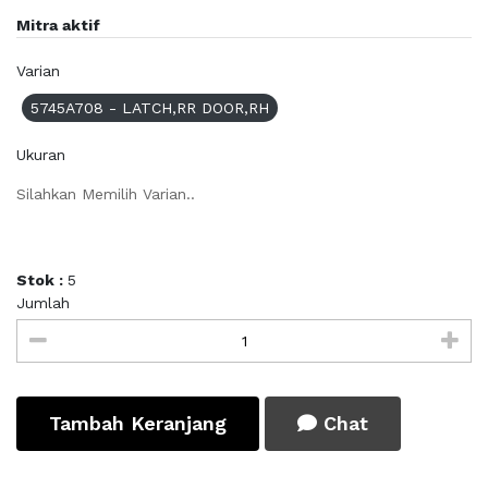
Mitra aktif
Varian
5745A708 - LATCH,RR DOOR,RH
Ukuran
Silahkan Memilih Varian..
Stok :
5
Jumlah
Tambah Keranjang
Chat