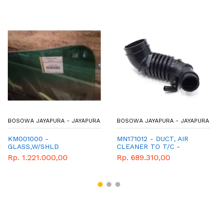
BOSOWA JAYAPURA - JAYAPURA
BOSOWA JAYAPURA - JAYAPURA
KM001000 -
MN171012 - DUCT, AIR
GLASS,W/SHLD
CLEANER TO T/C -
MITSUBISHI - GENUINE
Rp. 1.221.000,00
Rp. 689.310,00
PARTS