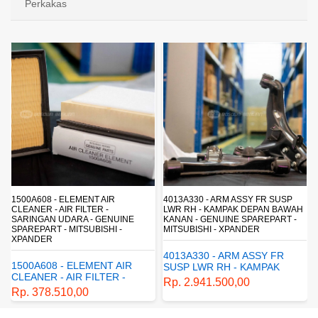
Perkakas
4013A330 - ARM ASSY FR SUSP
4162A413 - SHOCK ABSORBER RR
LWR RH - KAMPAK DEPAN BAWAH
SUSP - SUSPENSI BELAKANG -
KANAN - GENUINE SPAREPART -
SHOCKBREAKER BELAKANG -
MITSUBISHI - XPANDER
GENUINE SPAREPART -
MITSUBISHI - XPANDER
4013A330 - ARM ASSY FR
4162A413 - SHOCK
SUSP LWR RH - KAMPAK
ABSORBER RR SUSP -
DEPAN BAWAH KANAN -
Rp. 2.941.500,00
SUSPENSI BELAKANG -
GENUINE SPAREPART -
Rp. 1.198.800,00
SHOCKBREAKER BELAKANG
MITSUBISHI - XPANDER
- GENUINE SPAREPART -