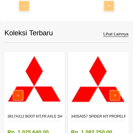
<
>
Koleksi Terbaru
Lihat Lainnya
<
>
 SHAFT - TRITON - PAJERO
3817A312 BOOT KIT,FR AXLE SHAFT,LH
3405A057 SPIDER KIT PROPELR SH
Rp. 1.025.640,00
Rp. 1.082.250,00