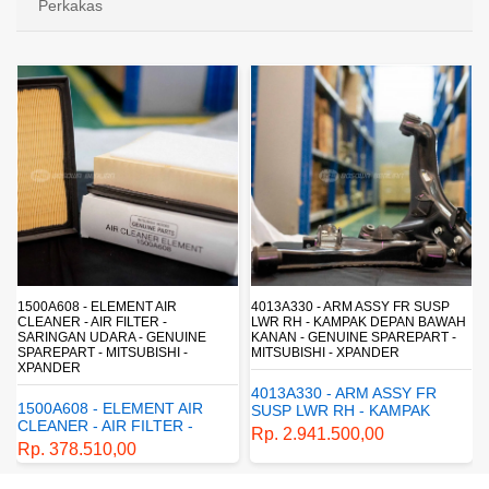
Perkakas
R
4013A330 - ARM ASSY FR SUSP
4162A413 - SHOCK ABSORB
LWR RH - KAMPAK DEPAN BAWAH
SUSP - SUSPENSI BELAKAN
UINE
KANAN - GENUINE SPAREPART -
SHOCKBREAKER BELAKANG
 -
MITSUBISHI - XPANDER
GENUINE SPAREPART -
MITSUBISHI - XPANDER
4013A330 - ARM ASSY FR
 AIR
4162A413 - SHOCK
SUSP LWR RH - KAMPAK
R -
ABSORBER RR SUSP -
DEPAN BAWAH KANAN -
Rp. 2.941.500,00
SUSPENSI BELAKANG -
GENUINE SPAREPART -
Rp. 1.198.800,00
 -
SHOCKBREAKER BELAK
MITSUBISHI - XPANDER
ER
- GENUINE SPAREPART 