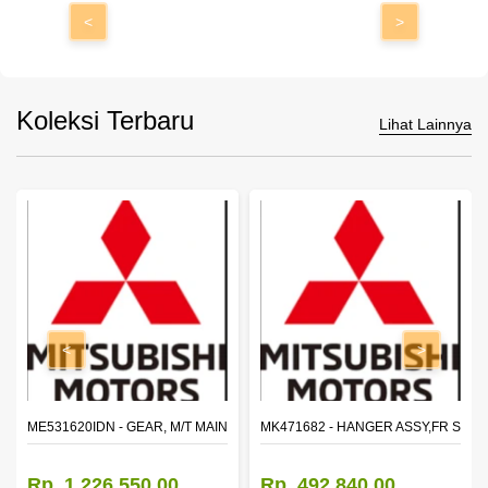
<
>
Koleksi Terbaru
Lihat Lainnya
<
>
N SHAFT 2ND SPEED (M035S5)
ME531620IDN - GEAR, M/T MAIN SHAFT REVERSE
MK471682 - HANGER ASSY,FR SHA
Rp. 1.226.550,00
Rp. 492.840,00