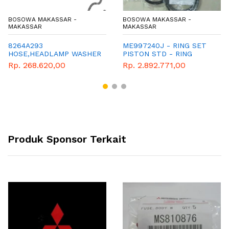
BOSOWA MAKASSAR -
BOSOWA MAKASSAR -
MAKASSAR
MAKASSAR
8264A293
ME997240J - RING SET
HOSE,HEADLAMP WASHER
PISTON STD - RING
TANK JOIN
SEHER - MITSUBISHI -
Rp. 268.620,00
Rp. 2.892.771,00
GENUINE - COLT DIESEL -
PS120 - RAGASA
Produk Sponsor Terkait