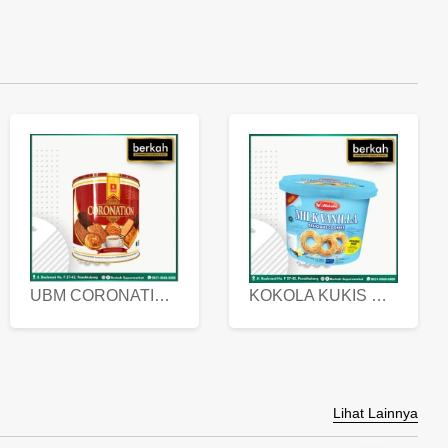
UBM CORONATION ASSORTED BISKUIT KALENG 450 GRAM
KOKOLA KUKIS HYGIENIC MILK VANILLA PACK 320 GR
Lihat Lainnya