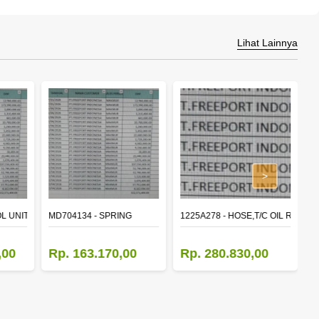
Lihat Lainnya
>
L UNIT,TIME & ALARM
MD704134 - SPRING
1225A278 - HOSE,T/C OIL RETUR
8
,00
Rp. 163.170,00
Rp. 280.830,00
R