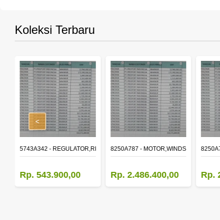
Koleksi Terbaru
<
,RR DOOR WINDOW,LH
5743A342 - REGULATOR,RR DOOR WINDOW,RH
8250A787 - MOTOR,WINDSHIELD WIP
8250A
Rp. 543.900,00
Rp. 2.486.400,00
Rp. 