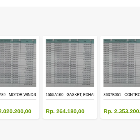
ER
789 - MOTOR,WINDSHIELD WIPER
1555A160 - GASKET, EXHAUST MANIFOLD
8637B051 - CONTRO
2.020.200,00
Rp. 264.180,00
Rp. 2.353.200