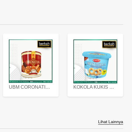
UBM CORONATION ASSORTED BISKUIT KALENG 450 GRAM
KOKOLA KUKIS HYGIENIC MILK VANILLA PACK 320 GR
Lihat Lainnya