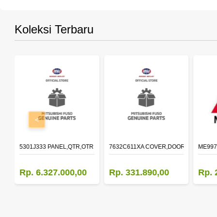
Koleksi Terbaru
<
OLDER,DOOR,LH
5301J333 PANEL,QTR,OTR LH
7632C611XA COVER,DOOR MIRROR,O
ME997
Rp. 6.327.000,00
Rp. 331.890,00
Rp. 