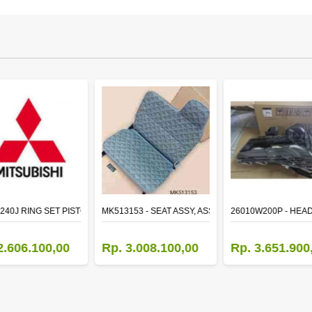
TR LH
240J RING SET PISTON STD
MK513153 - SEAT ASSY, ASSISTANT
26010W200P - HEA
2.606.100,00
Rp. 3.008.100,00
Rp. 3.651.900