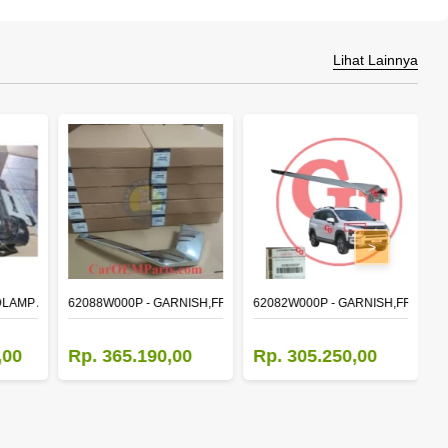
Lihat Lainnya
>
DLAMP ASSY,RH
62088W000P - GARNISH,FR BUMPER SIDE
62082W000P - GARNISH,FR BUM
M
,00
Rp. 365.190,00
Rp. 305.250,00
R