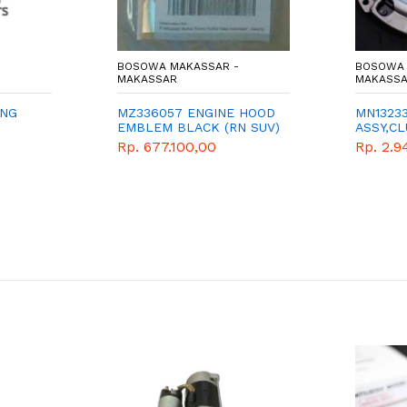
BOSOWA MAKASSAR -
BOSOWA 
MAKASSAR
MAKASS
ING
MZ336057 ENGINE HOOD
MN1323
EMBLEM BLACK (RN SUV)
ASSY,C
- GENU
Rp. 677.100,00
Rp. 2.9
MITSUBI
OUTLA