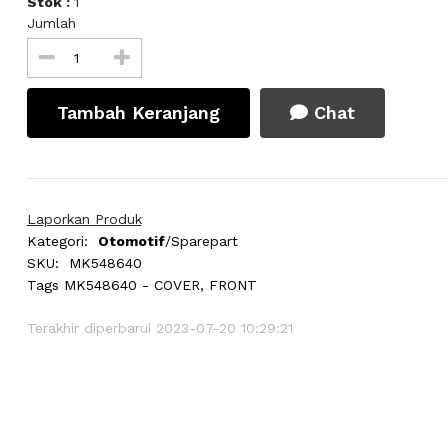
Stok :
1
Jumlah
Tambah Keranjang
Chat
Laporkan Produk
Kategori:
Otomotif
/Sparepart
SKU:
MK548640
Tags
MK548640 - COVER, FRONT
Terakhir diperbarui 2023-07-20 10:29:21