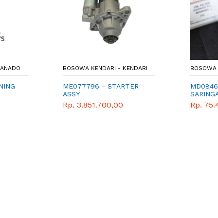
MANADO
BOSOWA KENDARI - KENDARI
BOSOWA 
NING
ME077796 - STARTER
MD08469
ASSY
SARINGA
0
SPAREP
Rp. 3.851.700,00
Rp. 75.