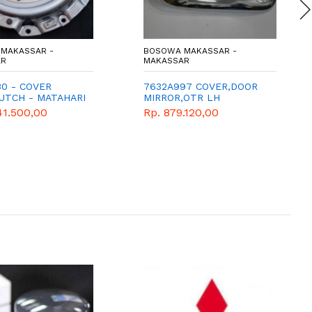
MAKASSAR -
BOSOWA MAKASSAR -
AR
MAKASSAR
30 - COVER
7632A997 COVER,DOOR
LUTCH - MATAHARI
MIRROR,OTR LH
INE SPAREPART
41.500,00
Rp. 879.120,00
SHI -
NDER