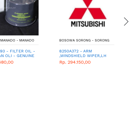
MANADO - MANADO
BOSOWA SORONG - SORONG
3 - FILTER OIL -
8250A372 - ARM
N OLI - GENUINE
,WINDSHIELD WIPER,LH
ART MITSUBISHI
480,00
Rp. 294.150,00