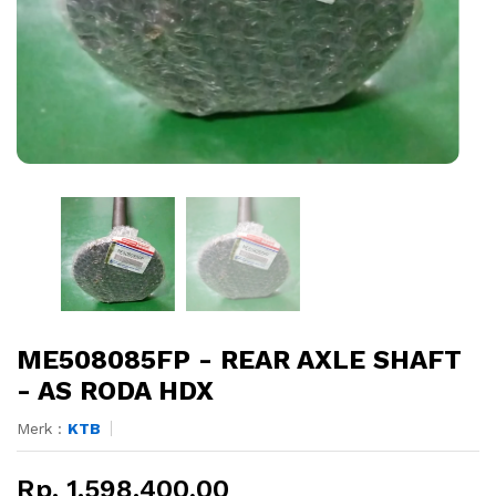
ME508085FP - REAR AXLE SHAFT
- AS RODA HDX
Merk :
KTB
Rp. 1.598.400,00