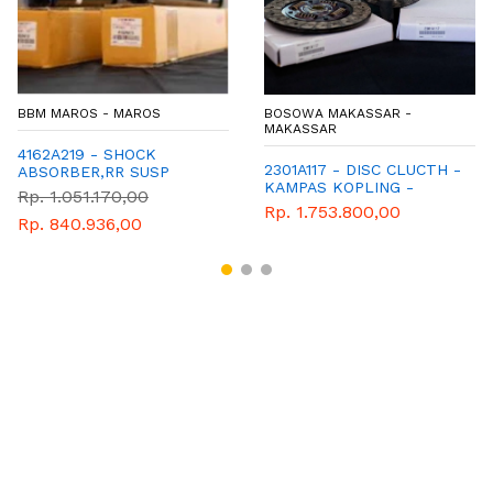
BBM MAROS - MAROS
BOSOWA MAKASSAR -
MAKASSAR
4162A219 - SHOCK
2301A117 - DISC CLUCTH -
ABSORBER,RR SUSP
KAMPAS KOPLING -
Rp. 1.051.170,00
MITSUBISHI - GENUINE -
Rp. 1.753.800,00
Rp. 840.936,00
SPAREPART - KL3T