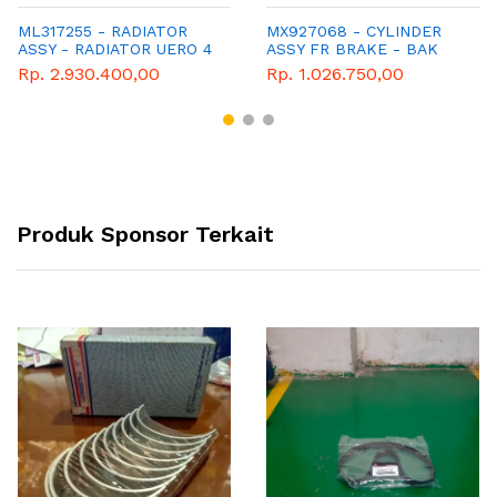
ML317255 - RADIATOR
MX927068 - CYLINDER
ASSY - RADIATOR UERO 4
ASSY FR BRAKE - BAK
REM DEPAN TURBO
Rp. 2.930.400,00
Rp. 1.026.750,00
Produk Sponsor Terkait