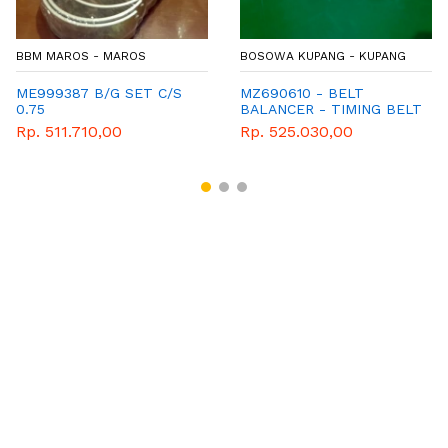
BBM MAROS - MAROS
BOSOWA KUPANG - KUPANG
ME999387 B/G SET C/S
MZ690610 - BELT
0.75
BALANCER - TIMING BELT
PENDEK L300 DIESEL
Rp. 511.710,00
Rp. 525.030,00