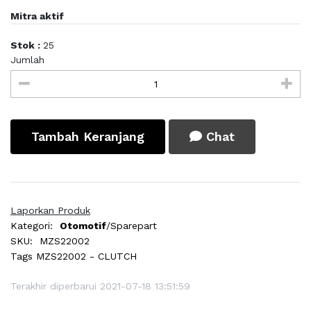
Mitra aktif
Stok :
25
Jumlah
Tambah Keranjang
Chat
Laporkan Produk
Kategori:
Otomotif
/Sparepart
SKU:
MZS22002
Tags
MZS22002 - CLUTCH
Terakhir diperbarui 2021-07-18 13:51:59