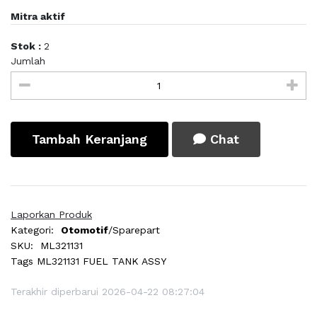
Mitra aktif
Stok :
2
Jumlah
Tambah Keranjang
Chat
Laporkan Produk
Kategori:
Otomotif
/Sparepart
SKU:
ML321131
Tags
ML321131 FUEL TANK ASSY
Terakhir diperbarui 2026-04-22 08:27:04