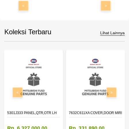
<
>
Koleksi Terbaru
Lihat Lainnya
<
>
DOOR,LH
5301J333 PANEL,QTR,OTR LH
7632C611XA COVER,DOOR MIRROR
Rp. 6.327.000,00
Rp. 331.890,00