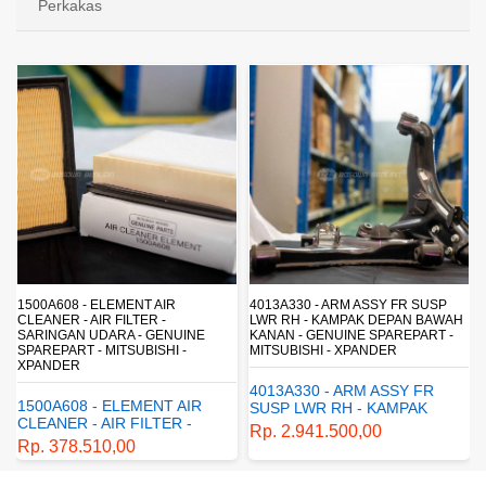
Perkakas
4013A330 - ARM ASSY FR SUSP
4162A413 - SHOCK ABSORBER RR
LWR RH - KAMPAK DEPAN BAWAH
SUSP - SUSPENSI BELAKANG -
KANAN - GENUINE SPAREPART -
SHOCKBREAKER BELAKANG -
MITSUBISHI - XPANDER
GENUINE SPAREPART -
MITSUBISHI - XPANDER
4013A330 - ARM ASSY FR
4162A413 - SHOCK
SUSP LWR RH - KAMPAK
ABSORBER RR SUSP -
DEPAN BAWAH KANAN -
Rp. 2.941.500,00
SUSPENSI BELAKANG -
GENUINE SPAREPART -
Rp. 1.198.800,00
SHOCKBREAKER BELAKANG
MITSUBISHI - XPANDER
- GENUINE SPAREPART -