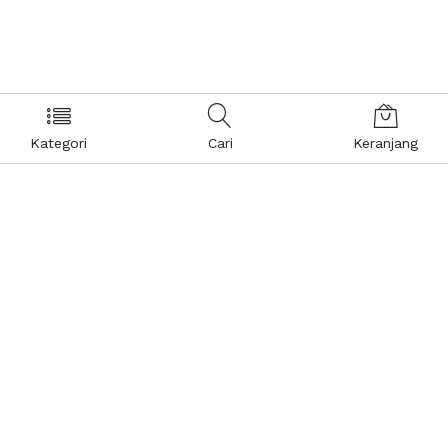
Kategori
Cari
Keranjang
Layanan Pelanggan
Kebijakan & Privasi
Pusat Bantuan
Layanan Pengaduan