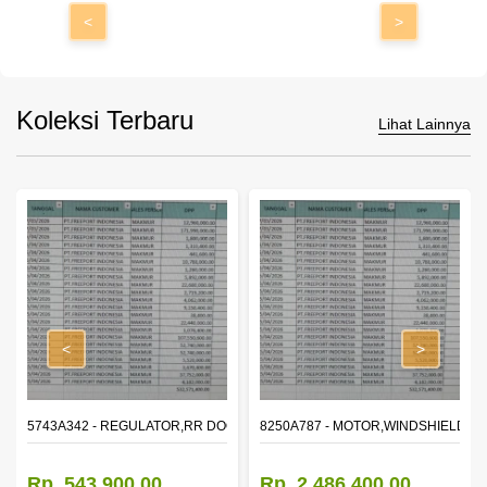
<
>
Koleksi Terbaru
Lihat Lainnya
<
>
OR WINDOW,LH
5743A342 - REGULATOR,RR DOOR WINDOW,RH
8250A787 - MOTOR,WINDSHIELD W
Rp. 543.900,00
Rp. 2.486.400,00