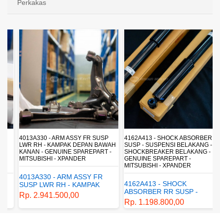
Perkakas
4013A330 - ARM ASSY FR SUSP
4162A413 - SHOCK ABSORBER RR
LWR RH - KAMPAK DEPAN BAWAH
SUSP - SUSPENSI BELAKANG -
KANAN - GENUINE SPAREPART -
SHOCKBREAKER BELAKANG -
MITSUBISHI - XPANDER
GENUINE SPAREPART -
MITSUBISHI - XPANDER
4013A330 - ARM ASSY FR
4162A413 - SHOCK
SUSP LWR RH - KAMPAK
ABSORBER RR SUSP -
DEPAN BAWAH KANAN -
Rp. 2.941.500,00
SUSPENSI BELAKANG -
GENUINE SPAREPART -
Rp. 1.198.800,00
SHOCKBREAKER BELAKANG
MITSUBISHI - XPANDER
- GENUINE SPAREPART -