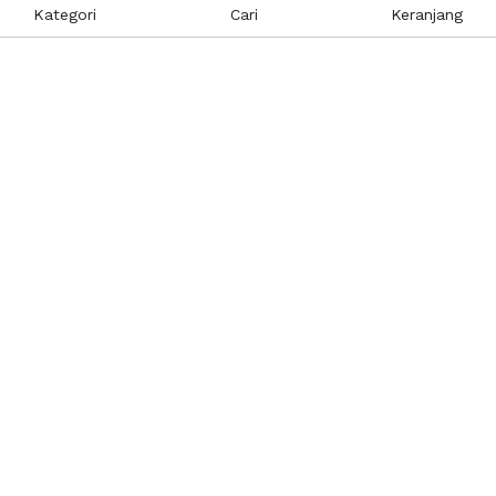
Kategori
Cari
Keranjang
Layanan Pelanggan
Kebijakan & Privasi
Pusat Bantuan
Layanan Pengaduan