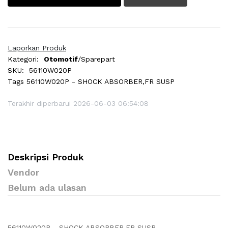
Laporkan Produk
Kategori:
Otomotif
/Sparepart
SKU:
56110W020P
Tags
56110W020P - SHOCK ABSORBER,FR SUSP
Terakhir diperbarui 2026-06-03 06:54:08
Deskripsi Produk
Vendor
Belum ada ulasan
56110W020P - SHOCK ABSORBER,FR SUSP