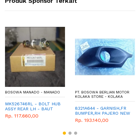
Produk Sponsor Terkait
BOSOWA MANADO - MANADO
PT. BOSOWA BERLIAN MOTOR
KOLAKA STORE - KOLAKA
MK526746RL - BOLT HUB
8321A644 - GARNISH,FR
ASSY REAR LH - BAUT
BUMPER,RH PAJERO NEW
RODA SUPER HDX
Rp. 117.660,00
Rp. 193.140,00