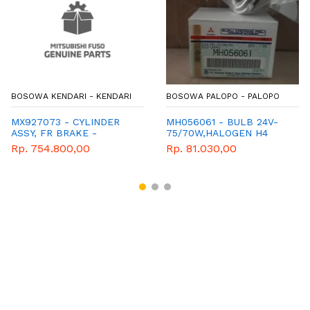
BOSOWA KENDARI - KENDARI
BOSOWA PALOPO - PALOPO
MX927073 - CYLINDER
MH056061 - BULB 24V-
ASSY, FR BRAKE -
75/70W,HALOGEN H4
MITSUBISHI - GENUINE
Rp. 754.800,00
Rp. 81.030,00