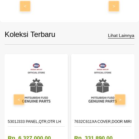
<
>
Koleksi Terbaru
Lihat Lainnya
<
>
DOOR,LH
5301J333 PANEL,QTR,OTR LH
7632C611XA COVER,DOOR MIRROR
Rp. 6.327.000,00
Rp. 331.890,00