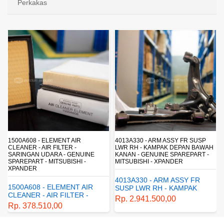
Perkakas
1500A608 - ELEMENT AIR
4013A330 - ARM ASSY FR SUSP
CLEANER - AIR FILTER -
LWR RH - KAMPAK DEPAN BAWAH
SARINGAN UDARA - GENUINE
KANAN - GENUINE SPAREPART -
SPAREPART - MITSUBISHI -
MITSUBISHI - XPANDER
XPANDER
4013A330 - ARM ASSY FR
1500A608 - ELEMENT AIR
SUSP LWR RH - KAMPAK
CLEANER - AIR FILTER -
DEPAN BAWAH KANAN -
Rp. 2.941.500,00
SARINGAN UDARA -
GENUINE SPAREPART -
Rp. 378.510,00
GENUINE SPAREPART -
MITSUBISHI - XPANDER
MITSUBISHI - XPANDER