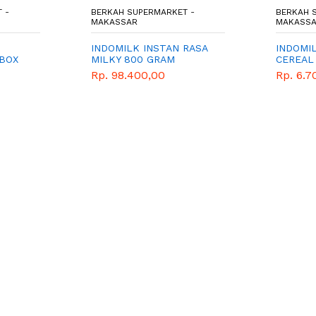
 -
BERKAH SUPERMARKET -
BERKAH 
MAKASSAR
MAKASS
INDOMILK INSTAN RASA
INDOMI
 BOX
MILKY 800 GRAM
CEREAL
250 ML
Rp. 98.400,00
Rp. 6.7