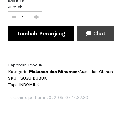
Stok :
8
Jumlah
Tambah Keranjang
Chat
Laporkan Produk
Kategori:
Makanan dan Minuman
/Susu dan Olahan
SKU:
SUSU BUBUK
Tags
INDOMILK
Terakhir diperbarui 2022-05-07 14:32:30