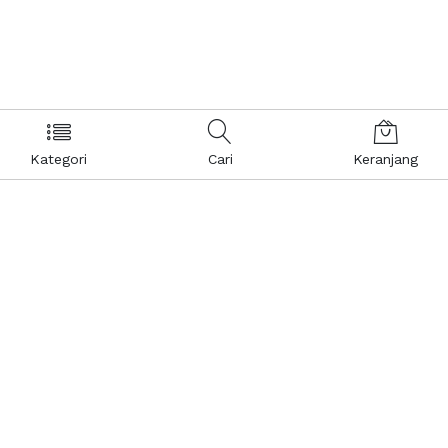
Kategori
Cari
Keranjang
Layanan Pelanggan
Kebijakan & Privasi
Pusat Bantuan