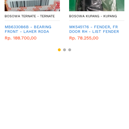
BOSOWA TERNATE - TERNATE
BOSOWA KUPANG - KUPANG
MB633086B - BEARING
MK545176 - FENDER, FR
FRONT - LAHER RODA
DOOR RH - LIST FENDER
DEPAN L300 DALAM
DEPAN
Rp. 188.700,00
Rp. 78.255,00