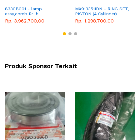
8330B001 - lamp
MX913351IDN - RING SET,
assy,comb Rr lh
PISTON (4 Cyliinder)
Rp. 3.962.700,00
Rp. 1.298.700,00
Produk Sponsor Terkait