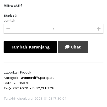
Mitra aktif
Stok :
3
Jumlah
Tambah Keranjang
Chat
Laporkan Produk
Kategori:
Otomotif
/Sparepart
SKU:
2301A070
Tags
2301A070 - DISC,CLUTCH
Terakhir diperbarui 2023-01-21 17:30:04