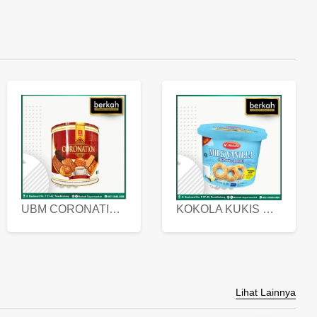
UBM CORONATION ASSORTED BISKUIT KALENG 450 GRAM
KOKOLA KUKIS HYGIENIC MILK VANILLA PACK 320 GR
Lihat Lainnya