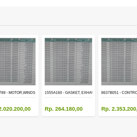
ER
789 - MOTOR,WINDSHIELD WIPER
1555A160 - GASKET, EXHAUST MANIFOLD
8637B051 - CONTRO
2.020.200,00
Rp. 264.180,00
Rp. 2.353.200