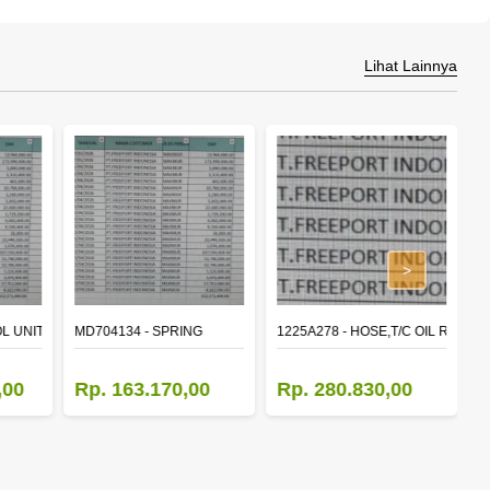
Lihat Lainnya
>
L UNIT,TIME & ALARM
MD704134 - SPRING
1225A278 - HOSE,T/C OIL RETUR
8
,00
Rp. 163.170,00
Rp. 280.830,00
R