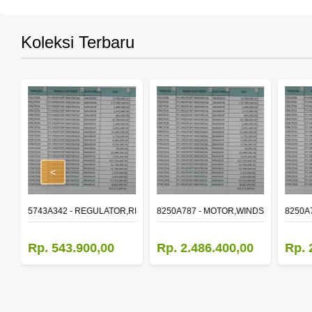
Koleksi Terbaru
<
,RR DOOR WINDOW,LH
5743A342 - REGULATOR,RR DOOR WINDOW,RH
8250A787 - MOTOR,WINDSHIELD WIP
8250A
Rp. 543.900,00
Rp. 2.486.400,00
Rp. 