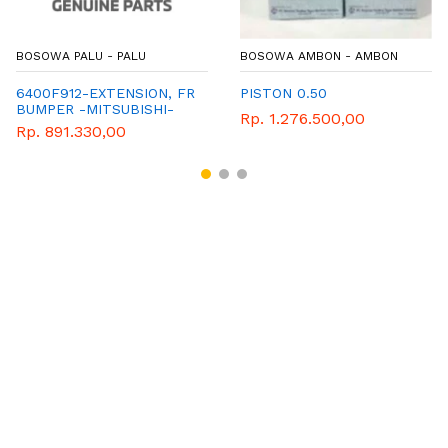
BOSOWA PALU - PALU
BOSOWA AMBON - AMBON
6400F912-EXTENSION, FR
PISTON 0.50
BUMPER -MITSUBISHI-
Rp. 1.276.500,00
GENEUNE-PART-TRITON
Rp. 891.330,00
KB4