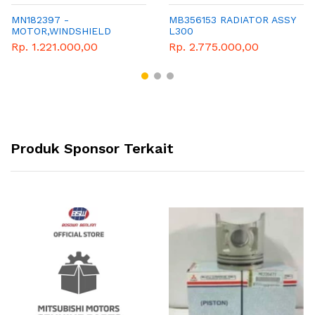
MN182397 -
MB356153 RADIATOR ASSY
MOTOR,WINDSHIELD
L300
WASHER
Rp. 1.221.000,00
Rp. 2.775.000,00
Produk Sponsor Terkait