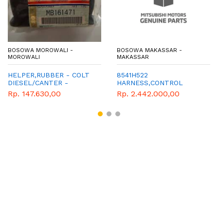
BOSOWA MOROWALI -
BOSOWA MAKASSAR -
MOROWALI
MAKASSAR
HELPER,RUBBER - COLT
8541H522
DIESEL/CANTER -
HARNESS,CONTROL
MITSUBISHI
Rp. 147.630,00
Rp. 2.442.000,00