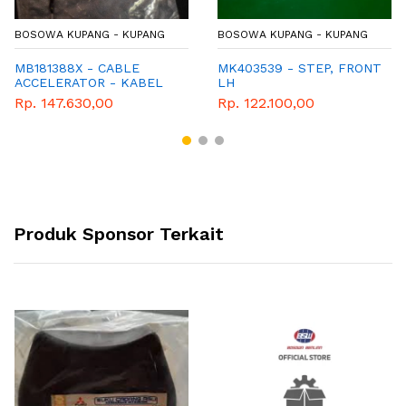
BOSOWA KUPANG - KUPANG
BOSOWA KUPANG - KUPANG
MB181388X - CABLE
MK403539 - STEP, FRONT
ACCELERATOR - KABEL
LH
AKSELERATOR - GENUINE
Rp. 147.630,00
Rp. 122.100,00
SPAREPART MITSUBISHI
Produk Sponsor Terkait