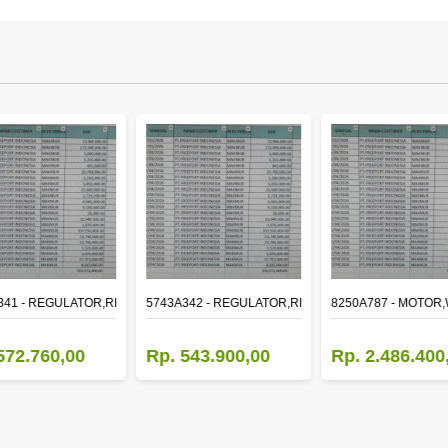
R RH
341 - REGULATOR,RR DOOR WINDOW,LH
5743A342 - REGULATOR,RR DOOR WINDOW,RH
8250A787 - MOTOR
572.760,00
Rp. 543.900,00
Rp. 2.486.400