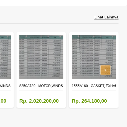
Lihat Lainnya
>
,WINDSHIELD WIPER
8250A789 - MOTOR,WINDSHIELD WIPER
1555A160 - GASKET, EXHAUST M
8
,00
Rp. 2.020.200,00
Rp. 264.180,00
R