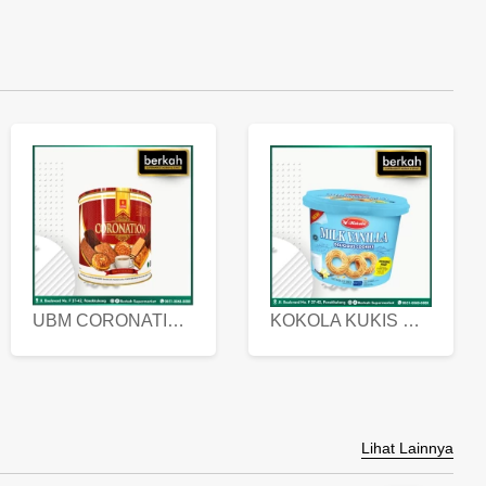
UBM CORONATION ASSORTED BISKUIT KALENG 450 GRAM
KOKOLA KUKIS HYGIENIC MILK VANILLA PACK 320 GR
Lihat Lainnya