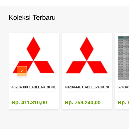
Koleksi Terbaru
<
T RH
4820A399 CABLE,PARKING BRAKE,FR
4820A446 CABLE, PARKING BRAKE, R
5743A
Rp. 411.810,00
Rp. 759.240,00
Rp. 