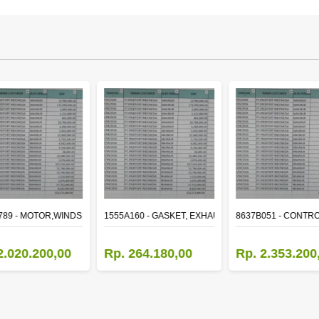
ER
789 - MOTOR,WINDSHIELD WIPER
1555A160 - GASKET, EXHAUST MANIFOLD
8637B051 - CONTRO
2.020.200,00
Rp. 264.180,00
Rp. 2.353.200