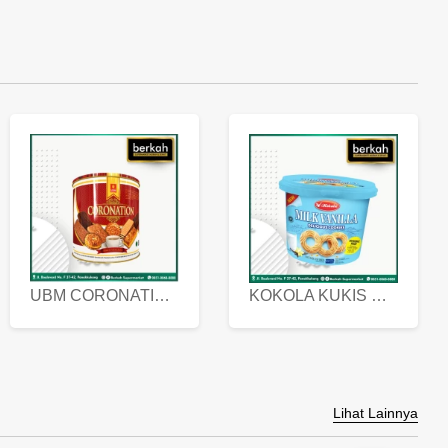
UBM CORONATION ASSORTED BISKUIT KALENG 450 GRAM
KOKOLA KUKIS HYGIENIC MILK VANILLA PACK 320 GR
Lihat Lainnya