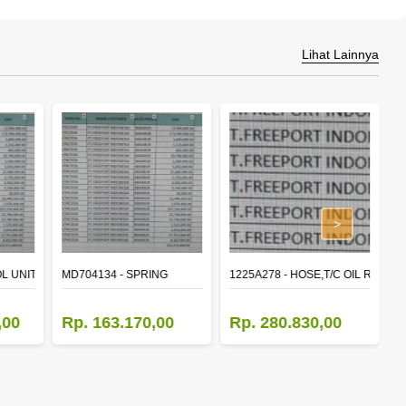
Lihat Lainnya
>
L UNIT,TIME & ALARM
MD704134 - SPRING
1225A278 - HOSE,T/C OIL RETUR
8
,00
Rp. 163.170,00
Rp. 280.830,00
R