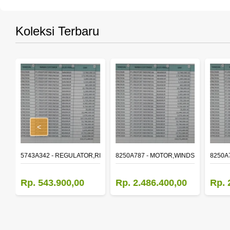
Koleksi Terbaru
<
,RR DOOR WINDOW,LH
5743A342 - REGULATOR,RR DOOR WINDOW,RH
8250A787 - MOTOR,WINDSHIELD WIP
8250A
Rp. 543.900,00
Rp. 2.486.400,00
Rp. 