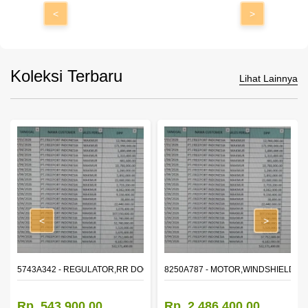
<
>
Koleksi Terbaru
Lihat Lainnya
<
>
OR WINDOW,LH
5743A342 - REGULATOR,RR DOOR WINDOW,RH
8250A787 - MOTOR,WINDSHIELD W
Rp. 543.900,00
Rp. 2.486.400,00