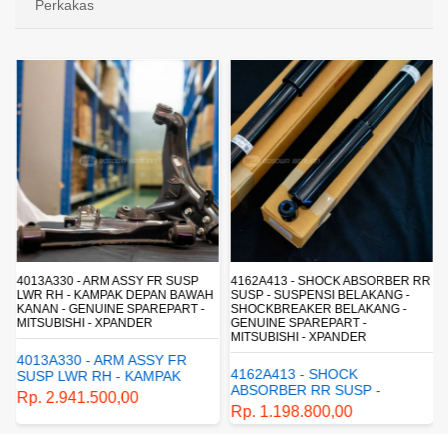
Perkakas
4013A330 - ARM ASSY FR SUSP
4162A413 - SHOCK ABSORBER RR
LWR RH - KAMPAK DEPAN BAWAH
SUSP - SUSPENSI BELAKANG -
KANAN - GENUINE SPAREPART -
SHOCKBREAKER BELAKANG -
MITSUBISHI - XPANDER
GENUINE SPAREPART -
MITSUBISHI - XPANDER
4013A330 - ARM ASSY FR
4162A413 - SHOCK
SUSP LWR RH - KAMPAK
ABSORBER RR SUSP -
DEPAN BAWAH KANAN -
Rp. 2.941.500,00
SUSPENSI BELAKANG -
GENUINE SPAREPART -
Rp. 1.198.800,00
SHOCKBREAKER BELAKANG
MITSUBISHI - XPANDER
- GENUINE SPAREPART -