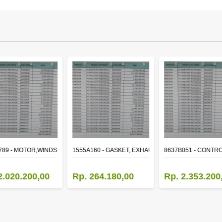
ER
789 - MOTOR,WINDSHIELD WIPER
1555A160 - GASKET, EXHAUST MANIFOLD
8637B051 - CONTRO
2.020.200,00
Rp. 264.180,00
Rp. 2.353.200