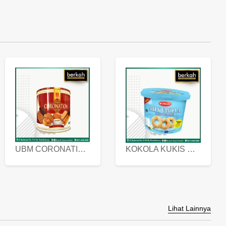
UBM CORONATION ASSORTED BISKUIT KALENG 450 GRAM
KOKOLA KUKIS HYGIENIC MILK VANILLA PACK 320 GR
Lihat Lainnya