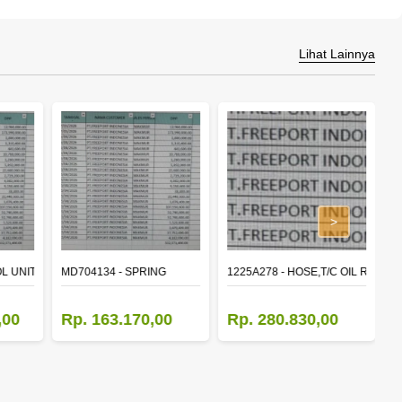
Lihat Lainnya
>
L UNIT,TIME & ALARM
MD704134 - SPRING
1225A278 - HOSE,T/C OIL RETUR
8
,00
Rp. 163.170,00
Rp. 280.830,00
R