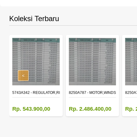
Koleksi Terbaru
<
,RR DOOR WINDOW,LH
5743A342 - REGULATOR,RR DOOR WINDOW,RH
8250A787 - MOTOR,WINDSHIELD WIP
8250A
Rp. 543.900,00
Rp. 2.486.400,00
Rp. 