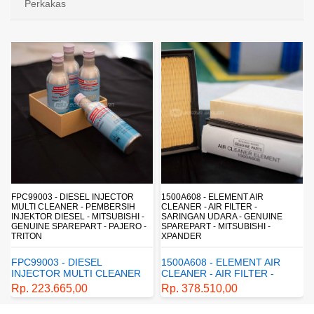
Perkakas
FPC99003 - DIESEL INJECTOR
1500A608 - ELEMENT AIR
MULTI CLEANER - PEMBERSIH
CLEANER - AIR FILTER -
INJEKTOR DIESEL - MITSUBISHI -
SARINGAN UDARA - GENUINE
-
GENUINE SPAREPART - PAJERO -
SPAREPART - MITSUBISHI -
TRITON
XPANDER
FPC99003 - DIESEL
1500A608 - ELEMENT AIR
INJECTOR MULTI CLEANER
CLEANER - AIR FILTER -
- PEMBERSIH INJEKTOR
SARINGAN UDARA -
Rp. 223.665,00
Rp. 378.510,00
DIESEL - MITSUBISHI -
GENUINE SPAREPART -
GENUINE SPAREPART -
MITSUBISHI - XPANDER