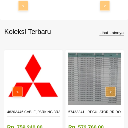
<
>
Koleksi Terbaru
Lihat Lainnya
<
>
KE,FR
4820A446 CABLE, PARKING BRAKE, RR RH
5743A341 - REGULATOR,RR DOOR
Rp. 759.240,00
Rp. 572.760,00