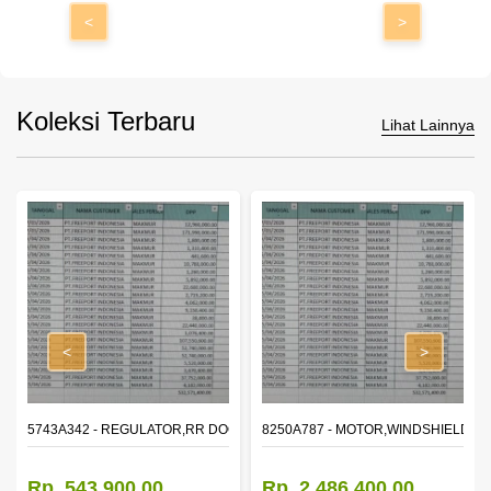
<
>
Koleksi Terbaru
Lihat Lainnya
<
>
OR WINDOW,LH
5743A342 - REGULATOR,RR DOOR WINDOW,RH
8250A787 - MOTOR,WINDSHIELD W
Rp. 543.900,00
Rp. 2.486.400,00