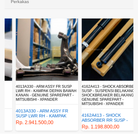
Perkakas
4013A330 - ARM ASSY FR SUSP
4162A413 - SHOCK ABSORBER RR
LWR RH - KAMPAK DEPAN BAWAH
SUSP - SUSPENSI BELAKANG -
KANAN - GENUINE SPAREPART -
SHOCKBREAKER BELAKANG -
MITSUBISHI - XPANDER
GENUINE SPAREPART -
MITSUBISHI - XPANDER
4013A330 - ARM ASSY FR
4162A413 - SHOCK
SUSP LWR RH - KAMPAK
ABSORBER RR SUSP -
DEPAN BAWAH KANAN -
Rp. 2.941.500,00
SUSPENSI BELAKANG -
GENUINE SPAREPART -
Rp. 1.198.800,00
SHOCKBREAKER BELAKANG
MITSUBISHI - XPANDER
- GENUINE SPAREPART -