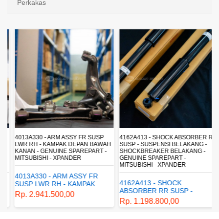
Perkakas
4013A330 - ARM ASSY FR SUSP
4162A413 - SHOCK ABSORBER RR
LWR RH - KAMPAK DEPAN BAWAH
SUSP - SUSPENSI BELAKANG -
KANAN - GENUINE SPAREPART -
SHOCKBREAKER BELAKANG -
MITSUBISHI - XPANDER
GENUINE SPAREPART -
MITSUBISHI - XPANDER
4013A330 - ARM ASSY FR
4162A413 - SHOCK
SUSP LWR RH - KAMPAK
ABSORBER RR SUSP -
DEPAN BAWAH KANAN -
Rp. 2.941.500,00
SUSPENSI BELAKANG -
GENUINE SPAREPART -
Rp. 1.198.800,00
SHOCKBREAKER BELAKANG
MITSUBISHI - XPANDER
- GENUINE SPAREPART -