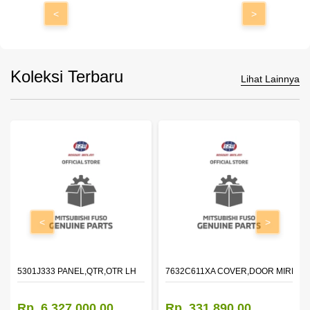
<
>
Koleksi Terbaru
Lihat Lainnya
<
>
DOOR,LH
5301J333 PANEL,QTR,OTR LH
7632C611XA COVER,DOOR MIRROR
Rp. 6.327.000,00
Rp. 331.890,00