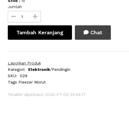
Stok :
15
Jumlah
Tambah Keranjang
Chat
Laporkan Produk
Kategori:
Elektronik
/Pendingin
SKU:
029
Tags
Freezer Morut
Terakhir diperbarui 2024-07-09 23:44:17