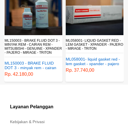
T
ML150003 - BRAKE FLUID DOT 3 -
ML058001- LIQUID GASKET RED -
MINYAK REM - CAIRAN REM -
LEM GASKET - XPANDER - PAJERO
MITSUBISHI - GENUINE - XPANDER
- MIRAGE - TRITON
- PAJERO - MIRAGE - TRITON
ML058001- liquid gasket red -
ML150003 - BRAKE FLUID
lem gasket - xpander - pajero
DOT 3 - minyak rem - cairan
- mirage - triton
Rp. 37.740,00
rem - mitsubishi - genuine -
Rp. 42.180,00
xpander - pajero - mirage -
triton
Layanan Pelanggan
Kebijakan & Privasi