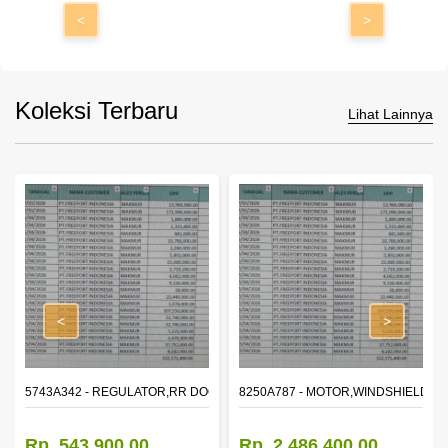
<
>
Koleksi Terbaru
Lihat Lainnya
<
>
OR WINDOW,LH
5743A342 - REGULATOR,RR DOOR WINDOW,RH
8250A787 - MOTOR,WINDSHIELD W
Rp. 543.900,00
Rp. 2.486.400,00