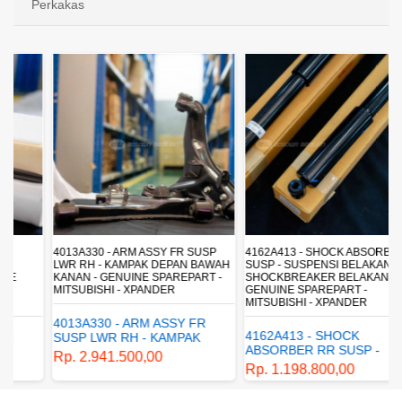
Perkakas
4013A330 - ARM ASSY FR SUSP
4162A413 - SHOCK ABSORBER RR
LWR RH - KAMPAK DEPAN BAWAH
SUSP - SUSPENSI BELAKANG -
KANAN - GENUINE SPAREPART -
SHOCKBREAKER BELAKANG -
MITSUBISHI - XPANDER
GENUINE SPAREPART -
MITSUBISHI - XPANDER
4013A330 - ARM ASSY FR
4162A413 - SHOCK
SUSP LWR RH - KAMPAK
ABSORBER RR SUSP -
DEPAN BAWAH KANAN -
Rp. 2.941.500,00
SUSPENSI BELAKANG -
GENUINE SPAREPART -
Rp. 1.198.800,00
SHOCKBREAKER BELAKANG
MITSUBISHI - XPANDER
- GENUINE SPAREPART -