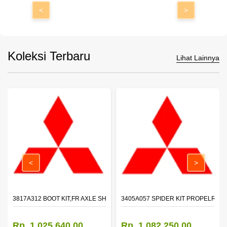
<
>
Koleksi Terbaru
Lihat Lainnya
<
>
 SHAFT - TRITON - PAJERO
3817A312 BOOT KIT,FR AXLE SHAFT,LH
3405A057 SPIDER KIT PROPELR SH
Rp. 1.025.640,00
Rp. 1.082.250,00