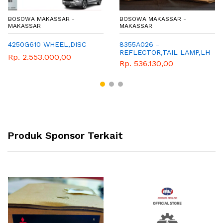
BOSOWA MAKASSAR -
BOSOWA MAKASSAR -
MAKASSAR
MAKASSAR
4250G610 WHEEL,DISC
8355A026 -
REFLECTOR,TAIL LAMP,LH
Rp. 2.553.000,00
- SPAREPART MITSUBISHI
Rp. 536.130,00
- XPANDER
Produk Sponsor Terkait