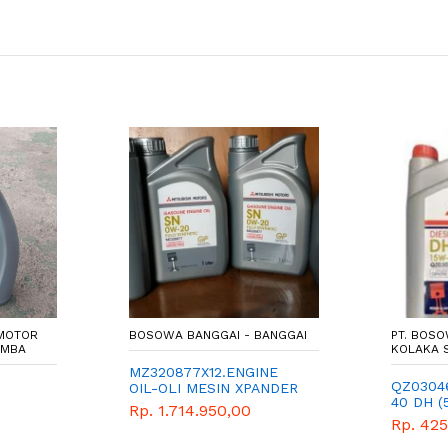
 MOTOR
BOSOWA BANGGAI - BANGGAI
PT. BOS
UMBA
KOLAKA 
MZ320877X12.ENGINE
QZ03046
OIL-OLI MESIN XPANDER
40 DH (
Rp. 1.714.950,00
Rp. 425