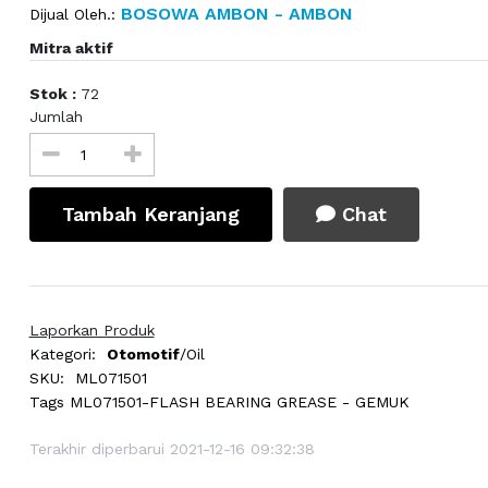
BOSOWA AMBON - AMBON
Dijual Oleh.:
Mitra aktif
Stok :
72
Jumlah
Tambah Keranjang
Chat
Laporkan Produk
Kategori:
Otomotif
/Oil
SKU:
ML071501
Tags
ML071501-FLASH BEARING GREASE - GEMUK
Terakhir diperbarui 2021-12-16 09:32:38