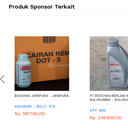
Produk Sponsor Terkait
BOSOWA JAYAPURA - JAYAPURA
PT BOSOWA BERLIAN
BULUKUMBA - BULUK
4451A149 - BELT, P/S
ATF MA1
Rp. 587.190,00
Rp. 238.650,00