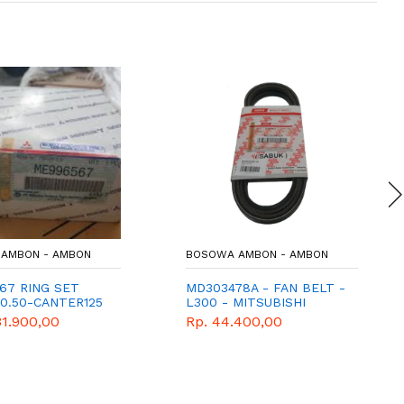
AMBON - AMBON
BOSOWA AMBON - AMBON
67 RING SET
MD303478A - FAN BELT -
 0.50-CANTER125
L300 - MITSUBISHI
GENUINE PART
31.900,00
Rp. 44.400,00