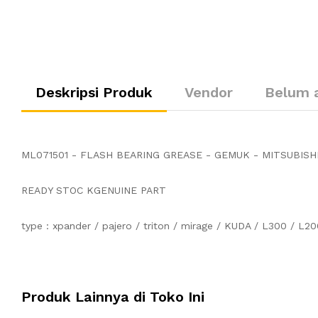
Deskripsi Produk
Vendor
Belum 
ML071501 - FLASH BEARING GREASE - GEMUK - MITSUBISHI
READY STOC KGENUINE PART
type : xpander / pajero / triton / mirage / KUDA / L300 / L2
Produk Lainnya di Toko Ini