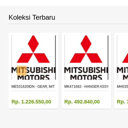
Koleksi Terbaru
<
SY,MAIN SHAFT 2ND SPEED (M035S5)
ME531620IDN - GEAR, M/T MAIN SHAFT REVERSE
MK471682 - HANGER ASSY,FR SHACK
MH035
Rp. 1.226.550,00
Rp. 492.840,00
Rp. 