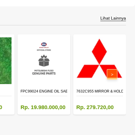
Lihat Lainnya
>
FPC99024 ENGINE OIL SAE 15W-40 API CI-4 (200L)
7632C955 MIRROR & HOLDER,D
5
0
Rp. 19.980.000,00
Rp. 279.720,00
R