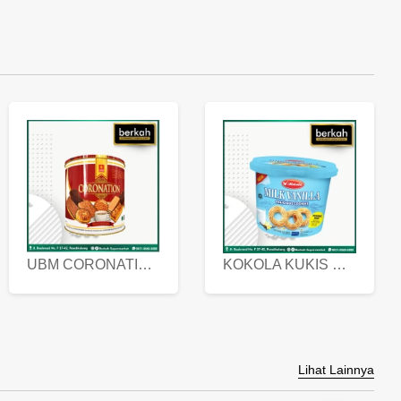
UBM CORONATION ASSORTED BISKUIT KALENG 450 GRAM
KOKOLA KUKIS HYGIENIC MILK VANILLA PACK 320 GR
Lihat Lainnya