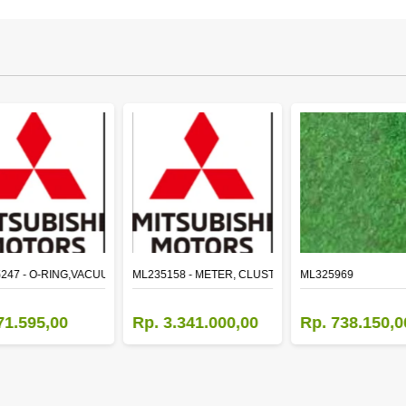
LE
247 - O-RING,VACUUM PUMP
ML235158 - METER, CLUSTER CANTER
ML325969
71.595,00
Rp. 3.341.000,00
Rp. 738.150,0