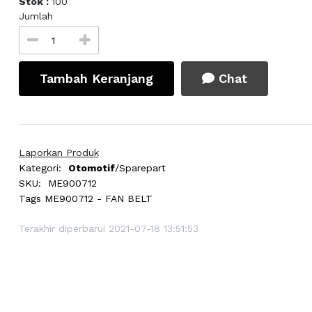
Stok :
100
Jumlah
Tambah Keranjang
Chat
Laporkan Produk
Kategori:
Otomotif
/Sparepart
SKU:
ME900712
Tags
ME900712 - FAN BELT
Terakhir diperbarui 2021-07-18 13:51:53