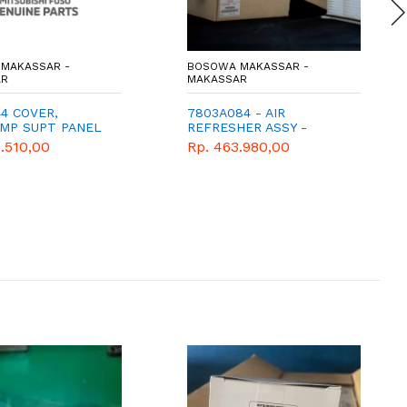
MAKASSAR -
BOSOWA MAKASSAR -
AR
MAKASSAR
4 COVER,
7803A084 - AIR
MP SUPT PANEL
REFRESHER ASSY -
FILTER AC - SARINGAN AC
.510,00
Rp. 463.980,00
- SPAREPART MITSUBISHI
- PAJERO