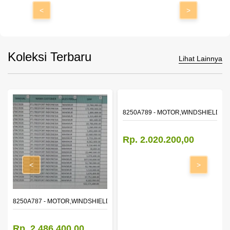
<
>
Koleksi Terbaru
Lihat Lainnya
8250A789 - MOTOR,WINDSHIELD W
Rp. 2.020.200,00
<
>
OR WINDOW,RH
8250A787 - MOTOR,WINDSHIELD WIPER
Rp. 2.486.400,00