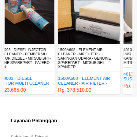
1500A608 - ELEMENT AIR
4013A330 - ARM ASSY FR SUSP
CLEANER - AIR FILTER -
LWR RH - KAMPAK DEPAN BAWAH
SARINGAN UDARA - GENUINE
KANAN - GENUINE SPAREPART -
SPAREPART - MITSUBISHI -
MITSUBISHI - XPANDER
XPANDER
4013A330 - ARM ASSY FR
1500A608 - ELEMENT AIR
SUSP LWR RH - KAMPAK
CLEANER - AIR FILTER -
DEPAN BAWAH KANAN -
Rp. 2.941.500,00
SARINGAN UDARA -
GENUINE SPAREPART -
Rp. 378.510,00
GENUINE SPAREPART -
MITSUBISHI - XPANDER
MITSUBISHI - XPANDER
Layanan Pelanggan
Kebijakan & Privasi