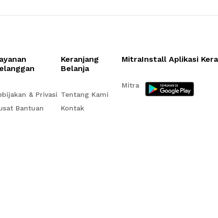
ayanan
Keranjang
Mitra
Install Aplikasi Ker
elanggan
Belanja
Mitra
ebijakan & Privasi
Tentang Kami
usat Bantuan
Kontak