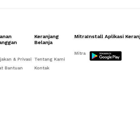
anan
Keranjang
Mitra
Install Aplikasi Kera
anggan
Belanja
Mitra
jakan & Privasi
Tentang Kami
at Bantuan
Kontak