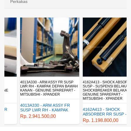
Perkakas
4013A330 - ARM ASSY FR SUSP
4162A413 - SHOCK ABSORBER RR
LWR RH - KAMPAK DEPAN BAWAH
SUSP - SUSPENSI BELAKANG -
KANAN - GENUINE SPAREPART -
SHOCKBREAKER BELAKANG -
MITSUBISHI - XPANDER
GENUINE SPAREPART -
MITSUBISHI - XPANDER
4013A330 - ARM ASSY FR
4162A413 - SHOCK
SUSP LWR RH - KAMPAK
ABSORBER RR SUSP -
DEPAN BAWAH KANAN -
Rp. 2.941.500,00
SUSPENSI BELAKANG -
GENUINE SPAREPART -
Rp. 1.198.800,00
SHOCKBREAKER BELAKANG
MITSUBISHI - XPANDER
- GENUINE SPAREPART -