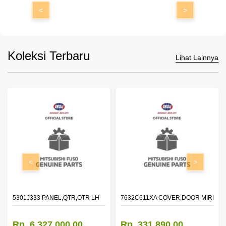
<
>
Koleksi Terbaru
Lihat Lainnya
<
>
DOOR,LH
5301J333 PANEL,QTR,OTR LH
7632C611XA COVER,DOOR MIRROR
Rp. 6.327.000,00
Rp. 331.890,00