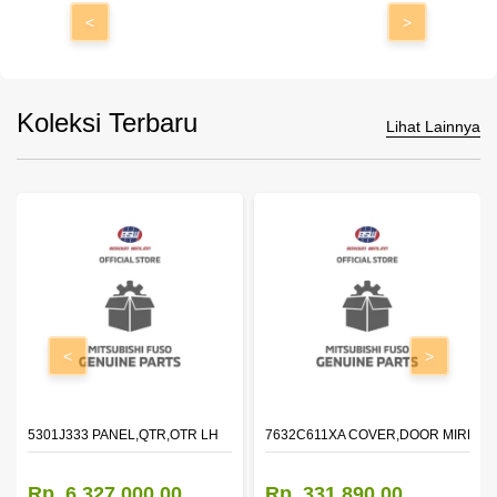
<
>
Koleksi Terbaru
Lihat Lainnya
<
>
DOOR,LH
5301J333 PANEL,QTR,OTR LH
7632C611XA COVER,DOOR MIRROR
Rp. 6.327.000,00
Rp. 331.890,00