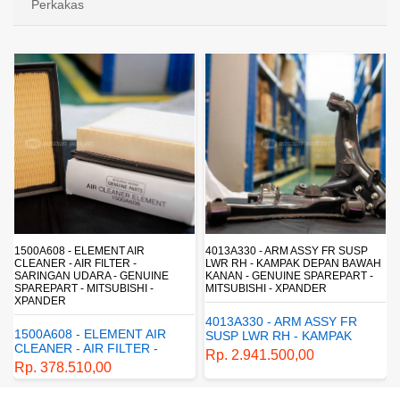
Perkakas
4013A330 - ARM ASSY FR SUSP
4162A413 - SHOCK ABSORBER RR
LWR RH - KAMPAK DEPAN BAWAH
SUSP - SUSPENSI BELAKANG -
KANAN - GENUINE SPAREPART -
SHOCKBREAKER BELAKANG -
MITSUBISHI - XPANDER
GENUINE SPAREPART -
MITSUBISHI - XPANDER
4013A330 - ARM ASSY FR
4162A413 - SHOCK
SUSP LWR RH - KAMPAK
ABSORBER RR SUSP -
DEPAN BAWAH KANAN -
Rp. 2.941.500,00
SUSPENSI BELAKANG -
GENUINE SPAREPART -
Rp. 1.198.800,00
SHOCKBREAKER BELAKANG
MITSUBISHI - XPANDER
- GENUINE SPAREPART -