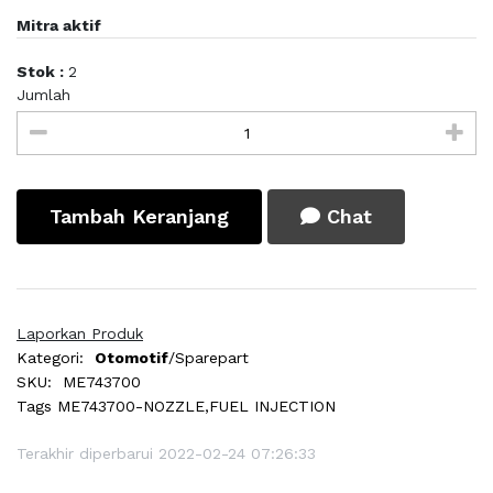
Mitra aktif
Stok :
2
Jumlah
Tambah Keranjang
Chat
Laporkan Produk
Kategori:
Otomotif
/Sparepart
SKU:
ME743700
Tags
ME743700-NOZZLE,FUEL INJECTION
Terakhir diperbarui 2022-02-24 07:26:33