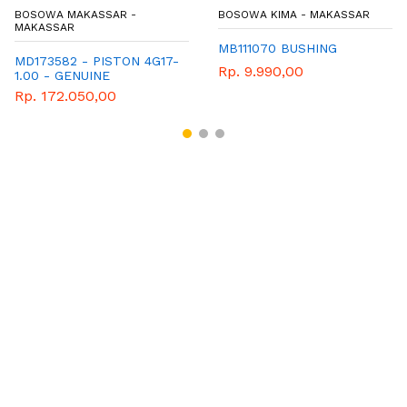
BOSOWA MAKASSAR -
BOSOWA KIMA - MAKASSAR
MAKASSAR
MB111070 BUSHING
MD173582 - PISTON 4G17-
Rp. 9.990,00
1.00 - GENUINE
SPAREPART MITSUBISHI
Rp. 172.050,00
T120SS