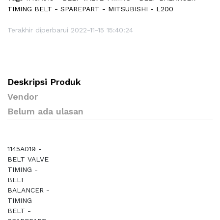
TIMING BELT - SPAREPART - MITSUBISHI - L200
Terakhir diperbarui 2022-11-15 15:40:24
Deskripsi Produk
Vendor
Belum ada ulasan
1145A019 -
BELT VALVE
TIMING -
BELT
BALANCER -
TIMING
BELT -