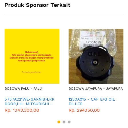
Produk Sponsor Terkait
BOSOWA PALU - PALU
BOSOWA JAYAPURA - JAYAPURA
5757A221WE-GARNISH,RR
1250A015 - CAP E/G OIL
DOOR,LH- MITSUBISHI -
FILLER
GENUINE PARTS
Rp. 1.143.300,00
Rp. 294.150,00