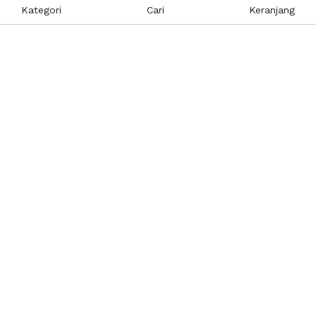
Kategori
Cari
Keranjang
Layanan Pelanggan
Kebijakan & Privasi
Pusat Bantuan
Layanan Pengaduan