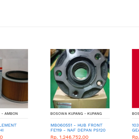
MBON
BOSOWA KUPANG - KUPANG
BOSOWA 
ENT
MB060551 - HUB FRONT
1032A22
FE119 - NAF DEPAN PS120
GEAR T
- NAF DEPAN RAGASA
Rp. 1.246.752,00
Rp. 19.