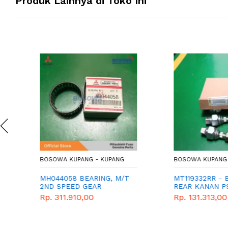
Produk Lainnya di Toko Ini
BOSOWA KUPANG - KUPANG
BOSOWA KUPANG - K
MH044058 BEARING, M/T
MT119332RR - BOO
2ND SPEED GEAR
REAR KANAN PS120
BOT RODA BELAK
Rp. 311.910,00
Rp. 131.313,00
KANAN RAGASA - 
RODA KANAN PS12