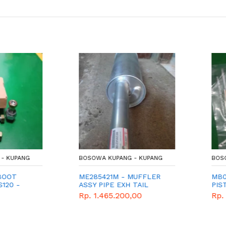
UPANG
BOSOWA KUPANG - KUPANG
BOSOWA 
T
ME285421M - MUFFLER
MB0605
 -
ASSY PIPE EXH TAIL
PISTON 
ANG
KARET 
Rp. 1.465.200,00
Rp. 14.
BOOT
0