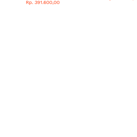
DAUN NO.6 - MITSUBISHI
Rp. 391.600,00
- WIMA TIGA BERLIAN