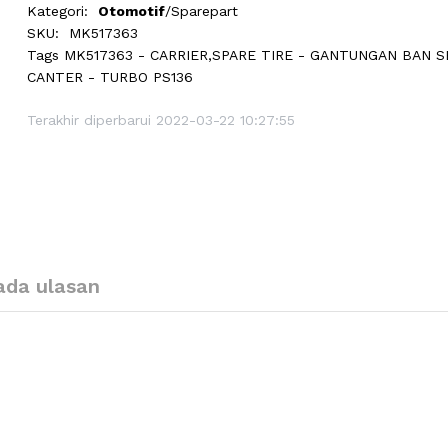
Kategori:
Otomotif
/Sparepart
SKU:
MK517363
Tags
MK517363 - CARRIER,SPARE TIRE - GANTUNGAN BAN S
CANTER - TURBO PS136
Terakhir diperbarui 2022-03-22 10:27:55
ada ulasan