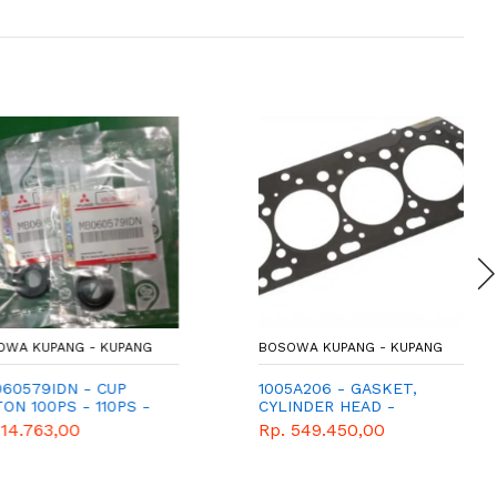
KUPANG - KUPANG
BOSOWA KUPANG - KUPANG
79IDN - CUP
1005A206 - GASKET,
100PS - 110PS -
CYLINDER HEAD -
REM PS110
MITSUBISHI - PAJERO -
763,00
Rp. 549.450,00
MONTERO SPORT - L200
- SPORTERO