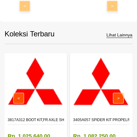
<
>
Koleksi Terbaru
Lihat Lainnya
<
>
 SHAFT - TRITON - PAJERO
3817A312 BOOT KIT,FR AXLE SHAFT,LH
3405A057 SPIDER KIT PROPELR SH
Rp. 1.025.640,00
Rp. 1.082.250,00