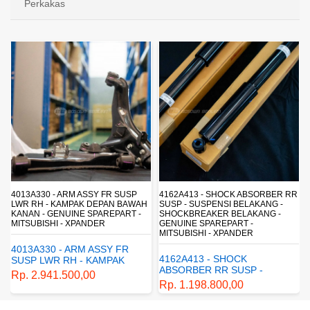
Perkakas
R SUSP
4162A413 - SHOCK ABSORBER RR
1770A233 - FUEL FILTER E
AN BAWAH
SUSP - SUSPENSI BELAKANG -
- SARINGAN BAHAN BAKAR 
EPART -
SHOCKBREAKER BELAKANG -
SARINGAN SOLAR - MITSUBI
GENUINE SPAREPART -
PAJERO
MITSUBISHI - XPANDER
Y FR
1770A233 - FUEL FILTER
4162A413 - SHOCK
PAK
ELEMENT - SARINGAN
ABSORBER RR SUSP -
 -
BAHAN BAKAR - SARIN
Rp. 430.680,00
SUSPENSI BELAKANG -
 -
SOLAR - MITSUBISHI -
Rp. 1.198.800,00
SHOCKBREAKER BELAKANG
ER
PAJERO
- GENUINE SPAREPART -