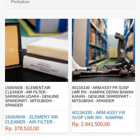
Perkakas
4013A330 - ARM ASSY FR SUSP
4162A413 - SHOCK ABSORBER RR
LWR RH - KAMPAK DEPAN BAWAH
SUSP - SUSPENSI BELAKANG -
KANAN - GENUINE SPAREPART -
SHOCKBREAKER BELAKANG -
MITSUBISHI - XPANDER
GENUINE SPAREPART -
MITSUBISHI - XPANDER
4013A330 - ARM ASSY FR
4162A413 - SHOCK
SUSP LWR RH - KAMPAK
ABSORBER RR SUSP -
DEPAN BAWAH KANAN -
Rp. 2.941.500,00
SUSPENSI BELAKANG -
GENUINE SPAREPART -
Rp. 1.198.800,00
SHOCKBREAKER BELAKANG
MITSUBISHI - XPANDER
- GENUINE SPAREPART -