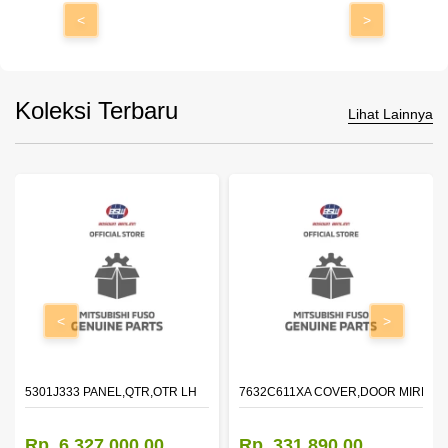
<
>
Koleksi Terbaru
Lihat Lainnya
<
>
DOOR,LH
5301J333 PANEL,QTR,OTR LH
7632C611XA COVER,DOOR MIRROR
Rp. 6.327.000,00
Rp. 331.890,00